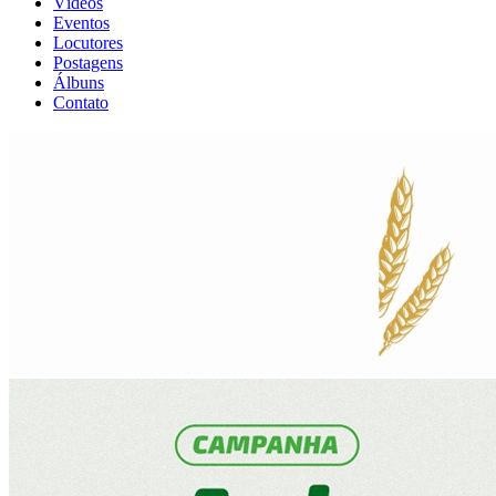
Vídeos
Eventos
Locutores
Postagens
Álbuns
Contato