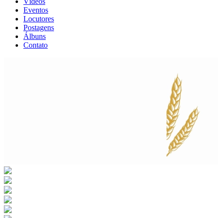
Vídeos
Eventos
Locutores
Postagens
Álbuns
Contato