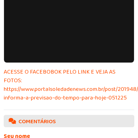
ACESSE O FACEBOBOK PELO LINK E VEJA AS
FOTOS:
https://www.portalsoledadenews.com.br/post/201948/c
informa-a-previsao-do-tempo-para-hoje-051225
COMENTÁRIOS
Seu nome